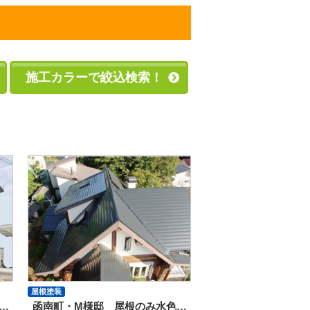
施工カラーで絞込検索！
屋根塗装
…
函南町・M様邸 屋根のみ水色…