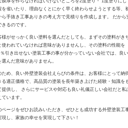
な膜厚を作らなければいけないところを2度塗り・ 1度塗りにし
程を省いたり、理由なくとにかく早く終わらせようとする等、
から手抜き工事ありきの考え方で見積りを作成します。 だから
できるのです。
客様がせっかく良い塗料を選んだとしても、まずその塗料がき
と使われていなければ意味がありませんし、その塗料の性能を
00％引き出せない塗装工事の事が分かっていない会社では、良
を選んだ意味がありません。
のため、良い外壁塗装会社えらびの条件は、お客様にとって納
きる適正価格で、高品質の塗装を長年築き上げた経験・知識を
て提供し、 さらにサービスや対応も良い礼儀正しい会社だと私
えています。
のページをぜひお読みいただき、ぜひとも成功する外壁塗装工
実現し、家族の幸せを実現して下さい！