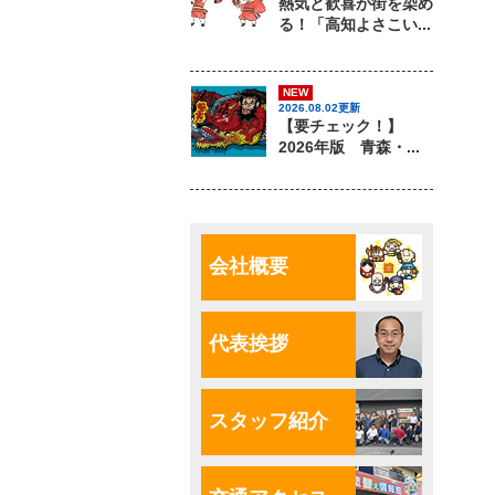
熱気と歓喜が街を染め
る！「高知よさこい...
NEW
2026.08.02更新
【要チェック！】
2026年版 青森・...
会社概要
代表挨拶
スタッフ紹介