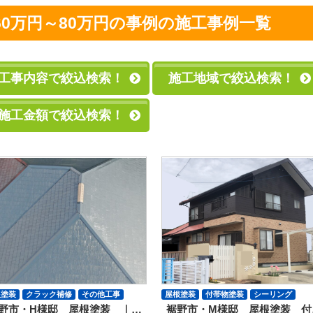
60万円～80万円の事例の施工事例一覧
工事内容で絞込検索！
施工地域で絞込検索！
施工金額で絞込検索！
根塗装
クラック補修
その他工事
屋根塗装
付帯物塗装
シーリング
野市・H様邸 屋根塗装 ｜…
裾野市・M様邸 屋根塗装 付
その他工事