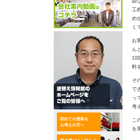
固
工
め
く
お
ん
1
料
そ
で
っ
考
初めての塗装を
こ
お考えの方へ
を