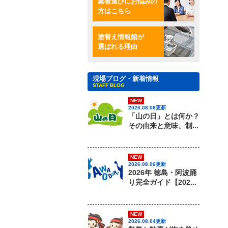
業者選びにお悩みの
方はこちら
塗替え情報館が
選ばれる理由
現場ブログ・新着情報
STAFF BLOG
NEW
2026.08.08更新
「山の日」とは何か？
その由来と意味、制...
NEW
2026.08.06更新
2026年 徳島・阿波踊
り完全ガイド【202...
NEW
2026.08.04更新