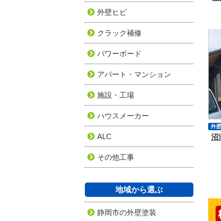
外壁ヒビ
クラック補修
パワーボード
アパート・マンション
施設・工場
ハウスメーカー
外
ALC
沼
外
その他工事
地域から選ぶ
静岡市の外壁塗装