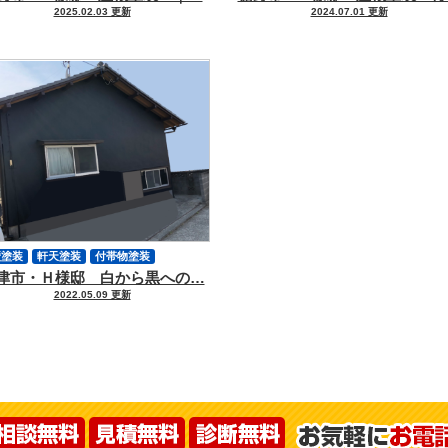
2025.02.03 更新
2024.07.01 更新
壁塗装
軒天塗装
付帯物塗装
津市・Ｈ様邸 白から黒への…
壁ヒビ
クラック補修
その他工事
2022.05.09 更新