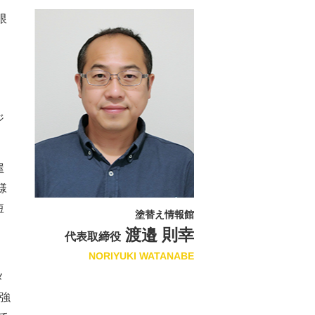
限
ジ
屋
様
短
塗替え情報館
渡邉 則幸
代表取締役
NORIYUKI WATANABE
メ
強