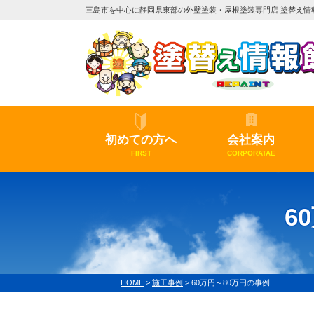
三島市を中心に静岡県東部の外壁塗装・屋根塗装専門店 塗替え情
初めての方へ
会社案内
FIRST
CORPORATAE
6
HOME
>
施工事例
>
60万円～80万円の事例