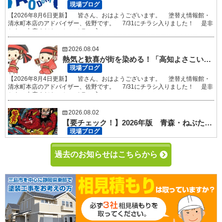
現場ブログ
【2026年8月6日更新】 皆さん、おはようございます。 塗替え情報館・
清水町本店のアドバイザー、佐野です。 7/31にチラシ入りました！ 是非
ともご来店ください！ チラシ 入...
2026.08.04
熱気と歓喜が街を染める！「高知よさこい祭り」完全ガイド＜歴史・特徴・見どころ＞【2026年８月４日更新】｜静岡県沼津市・三島市・富士市・静岡市の外壁塗装・屋根塗装専門店 塗替え情報館
現場ブログ
【2026年8月4日更新】 皆さん、おはようございます。 塗替え情報館・
清水町本店のアドバイザー、佐野です。 7/31にチラシ入りました！ 是非
ともご来店ください！ チラシ 入...
2026.08.02
【要チェック！】2026年版 青森・ねぶた祭の詳細！【2026年８月２日更新】｜静岡県沼津市・三島市・富士市・静岡市の外壁塗装・屋根塗装専門店 塗替え情報館
現場ブログ
【2026年8月2日更新】 皆さん、おはようございます。 塗替え情報館・
清水町本店のアドバイザー、佐野です。 7/31にチラシ入りました！ 是非
過去のお知らせはこちらから
ともご来店ください！ チラシ 入...
2026.08.01
夏の夜空を染める大輪の華！8月開催の日本全国・主要花火大会完全ガイド【2026年８月１日更新】｜静岡県沼津市・三島市・富士市・静岡市の外壁塗装・屋根塗装専門店 塗替え情報館
現場ブログ
【2026年8月1日更新】 皆さん、おはようございます。 塗替え情報館・
清水町本店のアドバイザー、佐野です。 7/31にチラシ入りました！ 是非
ともご来店ください！ チラシ 入...