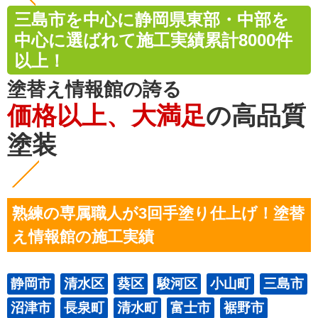
三島市を中心に静岡県東部・中部を
中心に選ばれて施工実績累計8000件
以上！
塗替え情報館の誇る
価格以上、大満足
の高品質
塗装
熟練の専属職人が3回手塗り仕上げ！塗替
え情報館の施工実績
静岡市
清水区
葵区
駿河区
小山町
三島市
沼津市
長泉町
清水町
富士市
裾野市