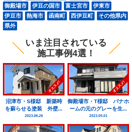
御殿場市
伊豆の国市
富士宮市
伊東市
伊豆市
熱海市
函南町
西伊豆町
その他県内
県外
いま注目されている
施工事例4選！
オススメ!
オススメ!
沼津市・S様邸 新築時
御殿場市・T様邸 パナホ
を蘇らせる塗装 外壁...
ームの元のグレーを生...
2023.06.26
2023.05.01