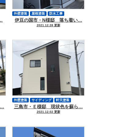
外壁塗装
屋根塗装
防水工事
…
伊豆の国市・N様邸 落ち着い…
サイディング
軒天塗装
付帯物塗装
2021.12.28 更新
シーリング
外壁ヒビ
クラック補修
その他工事
外壁塗装
サイディング
軒天塗装
…
三島市・Ｅ様邸 現状色を蘇ら…
付帯物塗装
シーリング
2021.12.02 更新