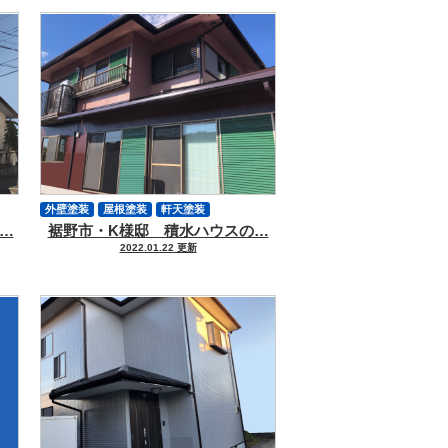
外壁塗装
屋根塗装
軒天塗装
…
裾野市・K様邸 積水ハウスの…
付帯物塗装
ハウスメーカー
2022.01.22 更新