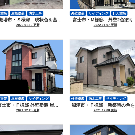
壁塗装
屋根塗装
防水工事
外壁塗装
サイディング
軒天塗装
殿場市・Ｓ様邸 現状色を基…
富士市・M様邸 外壁2色塗り
イディング
軒天塗装
付帯物塗装
付帯物塗装
シーリング
2022.01.10 更新
2022.01.07 更新
ーリング
外壁ヒビ
クラック補修
壁塗装
屋根塗装
サイディング
外壁塗装
防水工事
サイディング
富士市・Ｆ様邸 外壁塗装 屋…
沼津市・Ｆ様邸 新築時の色を
帯物塗装
シーリング
軒天塗装
付帯物塗装
シーリング
2021.12.25 更新
2021.12.08 更新
クラック補修