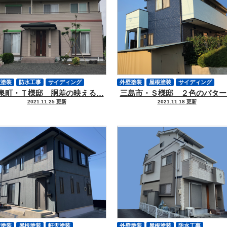
壁塗装
防水工事
サイディング
外壁塗装
屋根塗装
サイディング
泉町・Ｔ様邸 胴差の映える…
三島市・Ｓ様邸 ２色のパター
根カバー工法
軒天塗装
付帯物塗装
軒天塗装
付帯物塗装
シーリング
2021.11.25 更新
2021.11.18 更新
ーリング
その他工事
その他工事
壁塗装
屋根塗装
軒天塗装
外壁塗装
屋根塗装
防水工事