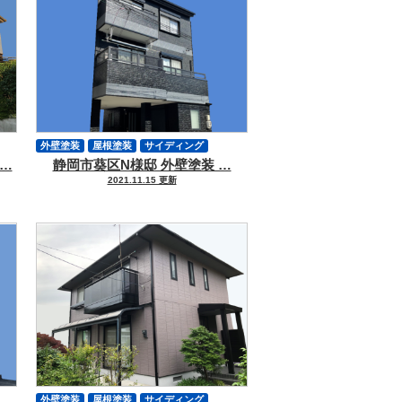
外壁塗装
屋根塗装
サイディング
…
静岡市葵区N様邸 外壁塗装 …
軒天塗装
付帯物塗装
シーリング
2021.11.15 更新
外壁塗装
屋根塗装
サイディング