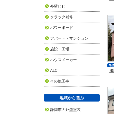
外壁ヒビ
クラック補修
パワーボード
アパート・マンション
施設・工場
ハウスメーカー
外
ALC
御
付
ク
その他工事
地域から選ぶ
静岡市の外壁塗装