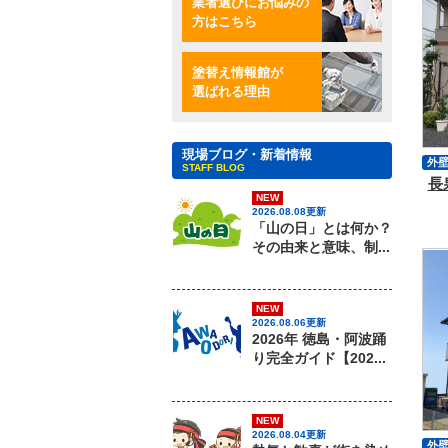
業者選びにお悩みの
方はこちら
塗替え情報館が
選ばれる理由
現場ブログ・新着情報
外
STAFF BLOG
長
屋
NEW
シ
2026.08.08更新
「山の日」とは何か？
その由来と意味、制...
NEW
2026.08.06更新
2026年 徳島・阿波踊
り完全ガイド【202...
NEW
2026.08.04更新
外