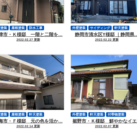
壁塗装
屋根塗装
防水工事
外壁塗装
サイディング
軒天塗装
津市・Ｋ様邸 一階と二階を…
静岡市清水区Y様邸 ｜静岡県
イディング
軒天塗装
付帯物塗装
付帯物塗装
シーリング
2022.02.27 更新
2022.02.22 更新
ーリング
クラック補修
壁塗装
屋根塗装
軒天塗装
外壁塗装
軒天塗装
付帯物塗装
海市・Ｆ様邸 元の色を活か…
裾野市・Ｋ様邸 鮮やかなイエ
帯物塗装
外壁ヒビ
クラック補修
2022.02.14 更新
2022.02.07 更新
パート・マンション