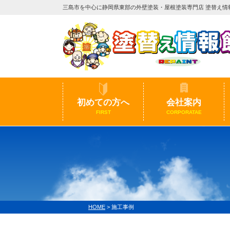
三島市を中心に静岡県東部の外壁塗装・屋根塗装専門店 塗替え情
初めての方へ
会社案内
FIRST
CORPORATAE
HOME
>
施工事例