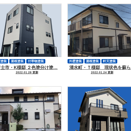
壁塗装
屋根塗装
付帯物塗装
外壁塗装
屋根塗装
軒天塗装
富士市・K様邸 ２色塗分け塗…
清水町・Ｔ様邸 現状色を蘇ら
ーリング
クラック補修
付帯物塗装
シーリング
外壁ヒビ
2022.01.28 更新
2022.01.24 更新
クラック補修