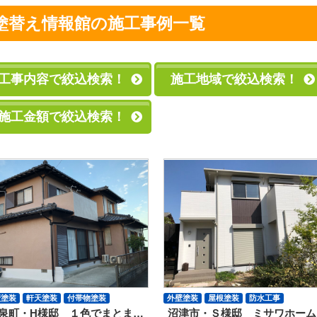
塗替え情報館の施工事例一覧
工事内容で絞込検索！
施工地域で絞込検索！
施工金額で絞込検索！
壁塗装
軒天塗装
付帯物塗装
外壁塗装
屋根塗装
防水工事
泉町・H様邸 １色でまとま…
沼津市・Ｓ様邸 ミサワホーム
ーリング
外壁ヒビ
クラック補修
サイディング
軒天塗装
付帯物塗装