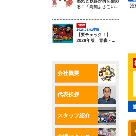
熱気と歓喜が街を染め
沼
る！「高知よさこい...
付
NEW
2026.08.02更新
【要チェック！】
2026年版 青森・...
会社概要
代表挨拶
スタッフ紹介