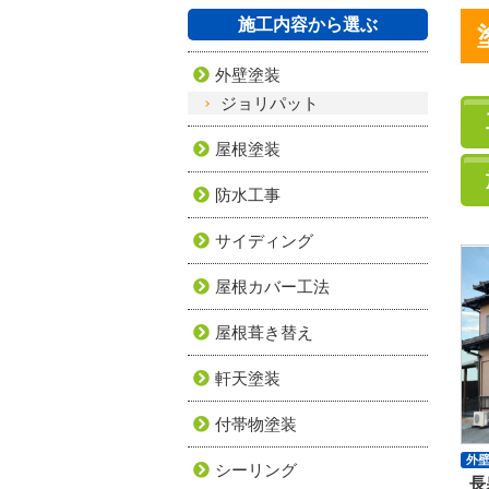
施工内容から選ぶ
外壁塗装
ジョリパット
屋根塗装
防水工事
サイディング
屋根カバー工法
屋根葺き替え
軒天塗装
付帯物塗装
外
シーリング
長
シ