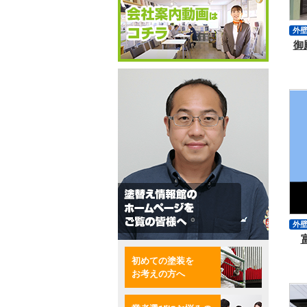
外
御
サ
シ
外
付
初めての塗装を
お考えの方へ