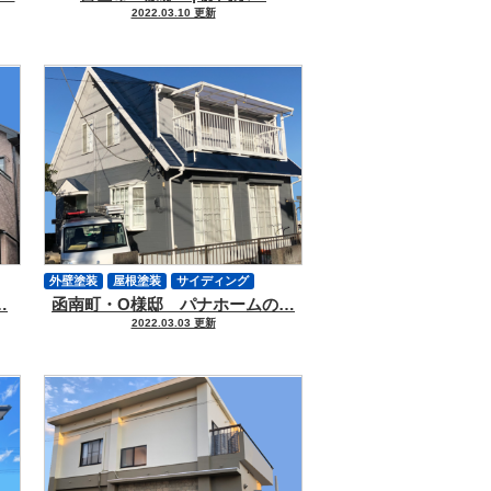
2022.03.10 更新
外壁塗装
屋根塗装
サイディング
…
函南町・O様邸 パナホームの…
軒天塗装
付帯物塗装
シーリング
2022.03.03 更新
外壁ヒビ
クラック補修
ハウスメーカー
その他工事