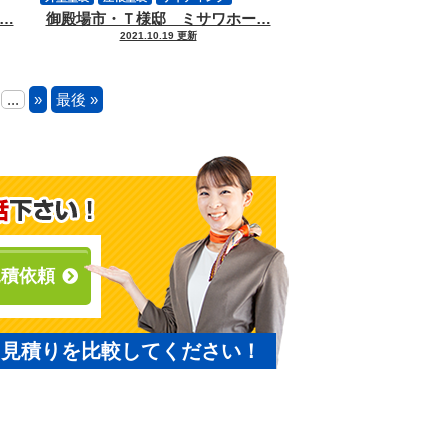
…
御殿場市・Ｔ様邸 ミサワホー…
軒天塗装
付帯物塗装
2021.10.19 更新
...
»
最後 »
見積依頼
と見積りを比較してください！