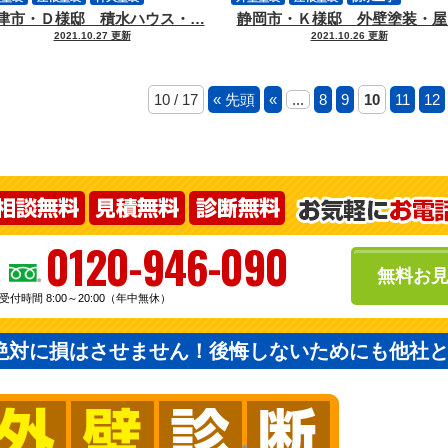
津市・Ｄ様邸 積水ハウス・…
静岡市・Ｋ様邸 外壁塗装・屋
帯物塗装
その他工事
サイディング
軒天塗装
付帯物塗装
2021.10.27 更新
2021.10.26 更新
その他工事
10 / 17
« 先頭
«
...
8
9
10
11
12
0120-946-090
無料お
受付時間 8:00～20:00（年中無休）
絶対に損はさせません！後悔しないためにも他社