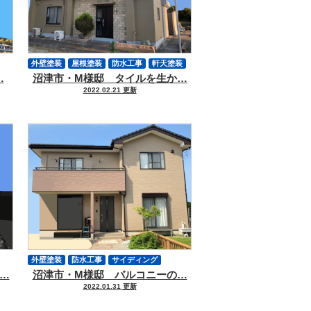
外壁塗装
屋根塗装
防水工事
軒天塗装
…
沼津市・M様邸 タイルを生か…
付帯物塗装
シーリング
外壁ヒビ
2022.02.21 更新
クラック補修
外壁塗装
防水工事
サイディング
…
沼津市・M様邸 バルコニーの…
軒天塗装
付帯物塗装
シーリング
2022.01.31 更新
外壁ヒビ