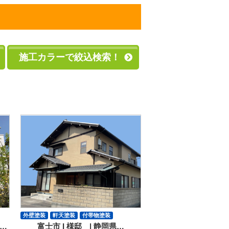
施工カラーで絞込検索！
外壁塗装
軒天塗装
付帯物塗装
…
富士市 I 様邸 | 静岡県…