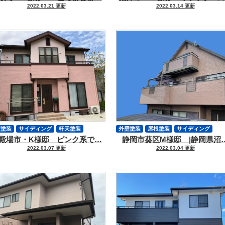
2022.03.21 更新
2022.03.14 更新
シーリング
クラック補修
ハウスメーカー
壁塗装
サイディング
軒天塗装
外壁塗装
屋根塗装
サイディング
殿場市・K様邸 ピンク系で…
静岡市葵区M様邸 |静岡県沼
帯物塗装
シーリング
外壁ヒビ
軒天塗装
付帯物塗装
シーリング
2022.03.07 更新
2022.03.04 更新
ラック補修
外壁ヒビ
クラック補修