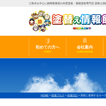
三島市を中心に静岡県東部の外壁塗装・屋根塗装専門店 塗替え情
初めての方へ
会社案内
FIRST
CORPORATAE
HOME
>
現場ブログ
>
現場日記
>
塗装に使用するロー