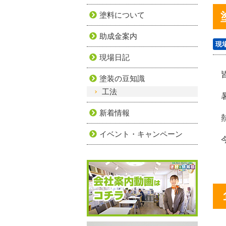
塗料について
助成金案内
現
現場日記
皆
塗装の豆知識
工法
暑
新着情報
熱
イベント・キャンペーン
今