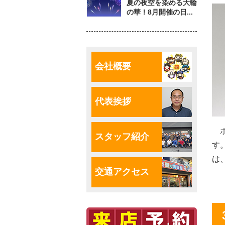
夏の夜空を染める大輪
の華！8月開催の日...
会社概要
代表挨拶
ポ
スタッフ紹介
す
は
交通アクセス