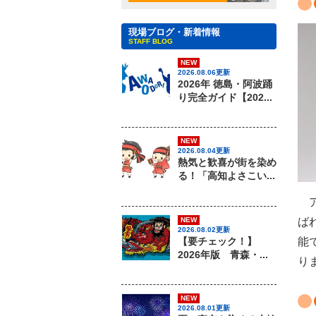
現場ブログ・新着情報
STAFF BLOG
NEW
2026.08.06更新
2026年 徳島・阿波踊
り完全ガイド【202...
NEW
2026.08.04更新
熱気と歓喜が街を染め
る！「高知よさこい...
ア
NEW
ば
2026.08.02更新
【要チェック！】
能
2026年版 青森・...
り
NEW
2026.08.01更新