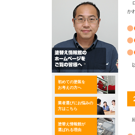
ロ
か
以
初めての塗装を
お考えの方へ
業者選びにお悩みの
方はこちら
続
塗替え情報館が
選ばれる理由