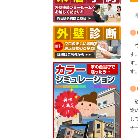
最
ウ
す
す
す
砂
途
し
チ