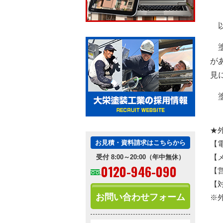
以
塗
が
見
塗
★
お見積・資料請求はこちらから
【電
【
受付 8:00～20:00（年中無休）
0120-946-090
【
【
お問い合わせフォーム
※