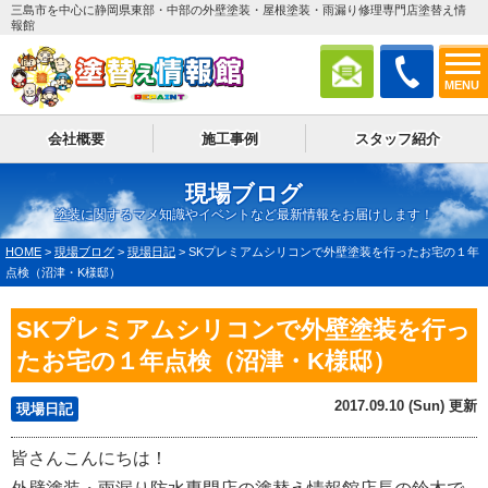
三島市を中心に静岡県東部・中部の外壁塗装・屋根塗装・雨漏り修理専門店塗替え情
報館
MENU
会社概要
施工事例
スタッフ紹介
現場ブログ
塗装に関するマメ知識やイベントなど最新情報をお届けします！
HOME
>
現場ブログ
>
現場日記
>
SKプレミアムシリコンで外壁塗装を行ったお宅の１年
点検（沼津・K様邸）
SKプレミアムシリコンで外壁塗装を行っ
たお宅の１年点検（沼津・K様邸）
2017.09.10 (Sun) 更新
現場日記
皆さんこんにちは！