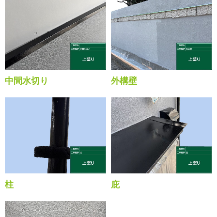
中間水切り
外構壁
柱
庇