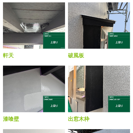
軒天
破風板
漆喰壁
出窓木枠