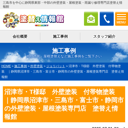
三島市を中心に静岡県東部・中部の外壁塗装・屋根塗装・雨漏り修理専門店塗替え情
報館
MENU
会社概要
施工事例
スタッフ紹介
施工事例
外壁塗装・屋根塗替えなど施工事例をご覧下さい
HOME
>
施工事例
>
外壁塗装
>
ジョリパット
>
沼津市・T様邸 外壁塗装 付帯物塗
装 ｜静岡県沼津市・三島市・富士市・静岡市の外壁塗装・屋根塗装専門店 塗替え情
報館
沼津市・T様邸 外壁塗装 付帯物塗装
｜静岡県沼津市・三島市・富士市・静岡市
の外壁塗装・屋根塗装専門店 塗替え情
報館