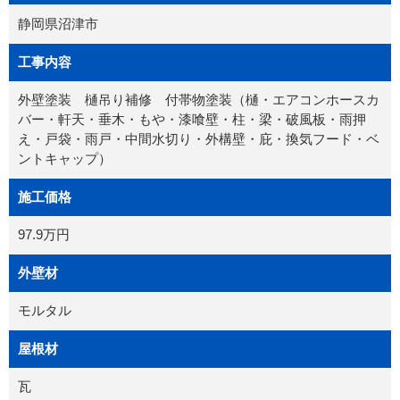
静岡県沼津市
工事内容
外壁塗装 樋吊り補修 付帯物塗装（樋・エアコンホースカ
バー・軒天・垂木・もや・漆喰壁・柱・梁・破風板・雨押
え・戸袋・雨戸・中間水切り・外構壁・庇・換気フード・ベ
ントキャップ）
施工価格
97.9万円
外壁材
モルタル
屋根材
瓦