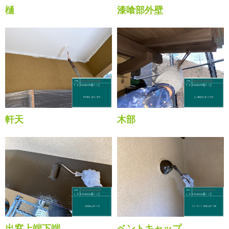
樋
漆喰部外壁
軒天
木部
出窓上端下端
ベントキャップ