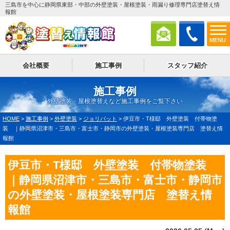
三島市を中心に静岡県東部・中部の外壁塗装・屋根塗装・雨漏り修理専門店塗替え情
報館
MENU
会社概要
施工事例
スタッフ紹介
施工事例
外壁塗装・屋根塗替えなど施工事例をご覧下さい
HOME
>
施工事例
>
外壁塗装
>
ジョリパット
>
伊豆市・T様邸 外壁塗装 付帯物塗
装 ｜静岡県沼津市・三島市・富士市・静岡市の外壁塗装・屋根塗装専門店 塗替え情
報館
伊豆市・T様邸 外壁塗装 付帯物塗装
｜静岡県沼津市・三島市・富士市・静岡市
の外壁塗装・屋根塗装専門店 塗替え情
報館