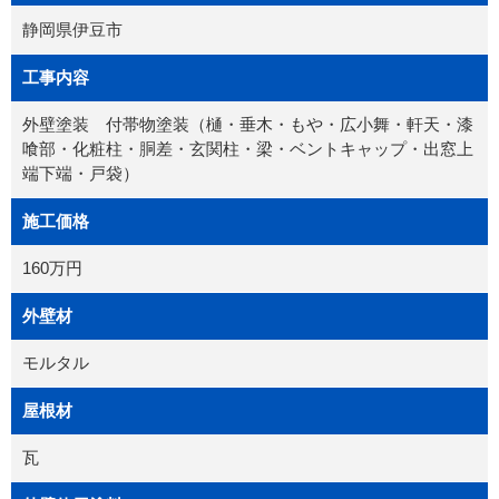
静岡県伊豆市
工事内容
外壁塗装 付帯物塗装（樋・垂木・もや・広小舞・軒天・漆
喰部・化粧柱・胴差・玄関柱・梁・ベントキャップ・出窓上
端下端・戸袋）
施工価格
160万円
外壁材
モルタル
屋根材
瓦