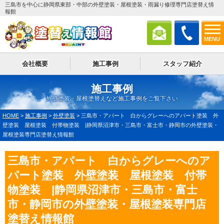
三島市を中心に静岡県東部・中部の外壁塗装・屋根塗装・雨漏り修理専門店塗替え情
報館
MENU
会社概要
施工事例
スタッフ紹介
施工事例
外壁塗装・屋根塗替えなど施工事例をご覧下さい
HOME
>
施工事例
>
外壁塗装
>
三島市・アパート 白からグレーへのアパート塗装 外
壁塗装 屋根塗装 付帯物塗装 |静岡県沼津市・三島市・富士市・静岡市の外壁塗装・
屋根塗装専門店塗替え情報館
三島市・アパート 白からグレーへのア
パート塗装 外壁塗装 屋根塗装 付帯
物塗装 |静岡県沼津市・三島市・富士
市・静岡市の外壁塗装・屋根塗装専門店
塗替え情報館