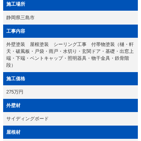
施工場所
静岡県三島市
工事内容
外壁塗装 屋根塗装 シーリング工事 付帯物塗装（樋・軒
天・破風板・戸袋・雨戸・水切り・玄関ドア・基礎・出窓上
端・下端・ベントキャップ・照明器具・物干金具・鉄骨階
段）
施工価格
275万円
外壁材
サイディングボード
屋根材