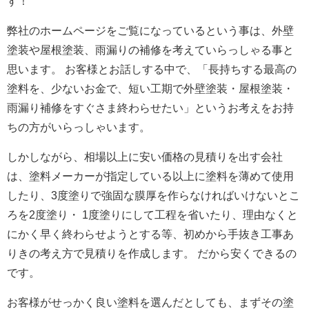
す！
弊社のホームページをご覧になっているという事は、外壁
塗装や屋根塗装、雨漏りの補修を考えていらっしゃる事と
思います。 お客様とお話しする中で、「長持ちする最高の
塗料を、少ないお金で、短い工期で外壁塗装・屋根塗装・
雨漏り補修をすぐさま終わらせたい」というお考えをお持
ちの方がいらっしゃいます。
しかしながら、相場以上に安い価格の見積りを出す会社
は、塗料メーカーが指定している以上に塗料を薄めて使用
したり、3度塗りで強固な膜厚を作らなければいけないとこ
ろを2度塗り・ 1度塗りにして工程を省いたり、理由なくと
にかく早く終わらせようとする等、初めから手抜き工事あ
りきの考え方で見積りを作成します。 だから安くできるの
です。
お客様がせっかく良い塗料を選んだとしても、まずその塗