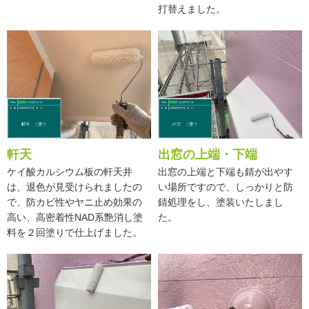
打替えました。
軒天
出窓の上端・下端
ケイ酸カルシウム板の軒天井
出窓の上端と下端も錆が出やす
は、退色が見受けられましたの
い場所ですので、しっかりと防
で、防カビ性やヤニ止め効果の
錆処理をし、塗装いたしまし
高い、高密着性NAD系艶消し塗
た。
料を２回塗りで仕上げました。