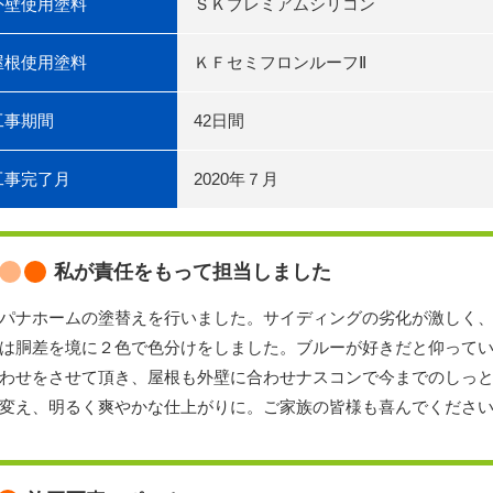
外壁使用塗料
ＳＫプレミアムシリコン
屋根使用塗料
ＫＦセミフロンルーフⅡ
工事期間
42日間
工事完了月
2020年７月
私が責任をもって担当しました
パナホームの塗替えを行いました。サイディングの劣化が激しく
は胴差を境に２色で色分けをしました。ブルーが好きだと仰って
わせをさせて頂き、屋根も外壁に合わせナスコンで今までのしっ
変え、明るく爽やかな仕上がりに。ご家族の皆様も喜んでくださ