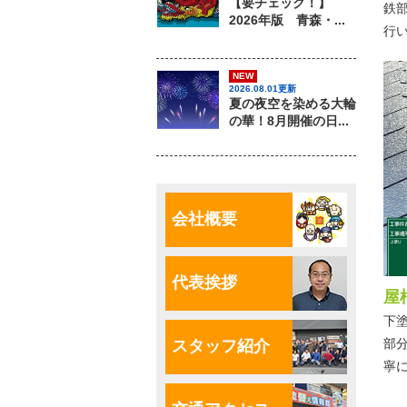
【要チェック！】
鉄
2026年版 青森・...
行
NEW
2026.08.01更新
夏の夜空を染める大輪
の華！8月開催の日...
会社概要
代表挨拶
屋
下
部
スタッフ紹介
寧