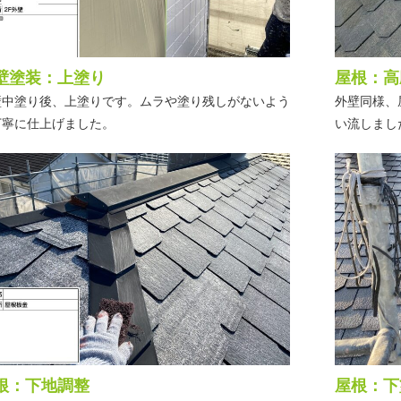
壁塗装：上塗り
屋根：高
壁中塗り後、上塗りです。ムラや塗り残しがないよう
外壁同様、
丁寧に仕上げました。
い流しまし
根：下地調整
屋根：下