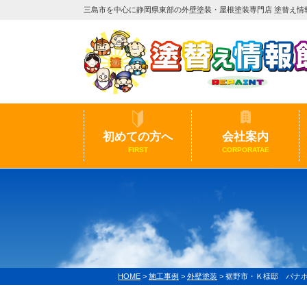
三島市を中心に静岡県東部の外壁塗装・屋根塗装専門店 塗替え情
初めての方へ
会社案内
FIRST
CORPORATAE
HOME
>
施工事例
>
外壁塗装
>
裾野市・Ｋ様邸 パナ