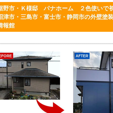
裾野市・Ｋ様邸 パナホーム ２色使いで初
沼津市・三島市・富士市・静岡市の外壁塗
情報館
EFORE
AFTER