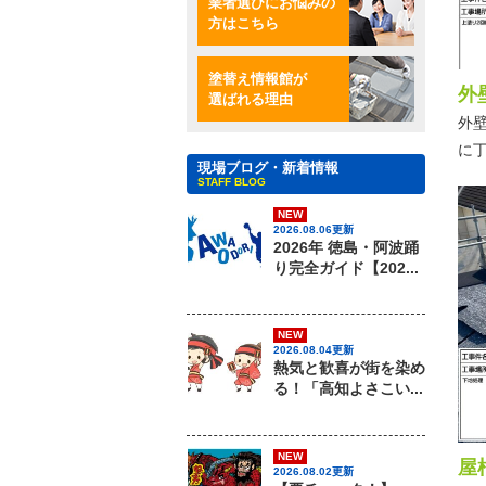
業者選びにお悩みの
方はこちら
塗替え情報館が
外
選ばれる理由
外
に
現場ブログ・新着情報
STAFF BLOG
NEW
2026.08.06更新
2026年 徳島・阿波踊
り完全ガイド【202...
NEW
2026.08.04更新
熱気と歓喜が街を染め
る！「高知よさこい...
NEW
屋
2026.08.02更新