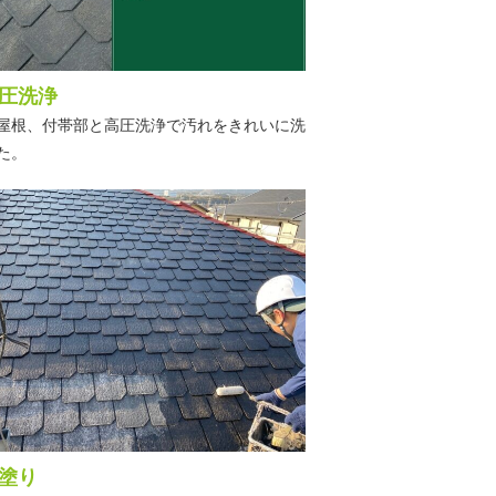
圧洗浄
屋根、付帯部と高圧洗浄で汚れをきれいに洗
た。
塗り