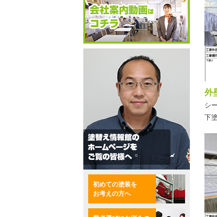
外
シ
下
初めての塗装を
お考えの方へ