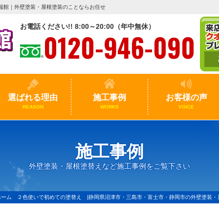
報館｜外壁塗装・屋根塗装のことならお任せ
お電話ください!! 8:00～20:00（年中無休）
0120-946-090
選ばれる理由
施工事例
お客様の声
REASON
WORKS
VOICE
施工事例
外壁塗装・屋根塗替えなど施工事例をご覧下さい
ホーム ２色使いで初めての塗替え |静岡県沼津市・三島市・富士市・静岡市の外壁塗装・