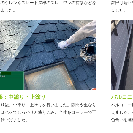
部のケレンやスレート屋根のズレ、ワレの補修などを
鉄部は錆止
いました。
ました。
根：中塗り・上塗り
バルコニ
塗り後、中塗り・上塗りを行いました。隙間や重なり
バルコニー
分はハケでしっかりと塗りこみ、全体をローラーで丁
えました。
に仕上げました。
色合いを選