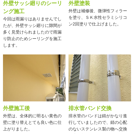
外壁サッシ廻りのシーリ
外壁塗装
ング施工
外壁は補修後、微弾性フィラー
を塗り、ＳＫ水性セラミシリコ
今回は雨漏りはありませんでし
ン2回塗りで仕上げました。
たが、外壁サッシ廻りに隙間が
多く見受けられましたので雨漏
り防止のためシーリングを施工
します。
外壁施工後
排水管バンド交換
外壁は、全体的に明るい黄色の
排水管のバンドは錆がかなり進
壁に塗り替えとても良い色に仕
行していましたので、錆の心配
上がりました。
のないステンレス製の物へ交換