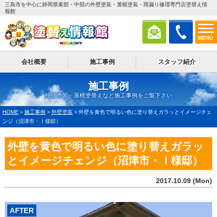
三島市を中心に静岡県東部・中部の外壁塗装・屋根塗装・雨漏り修理専門店塗替え情
報館
MENU
会社概要
施工事例
スタッフ紹介
施工事例
外壁塗装・屋根塗替えなど施工事例をご覧下さい
HOME
>
施工事例
>
外壁塗装
>
外壁を黄色で明るい色に塗り替えガラッとイメージチェ
ンジ（沼津市・Ｉ様邸）
外壁を黄色で明るい色に塗り替えガラッ
とイメージチェンジ（沼津市・Ｉ様邸）
2017.10.09 (Mon)
AFTER