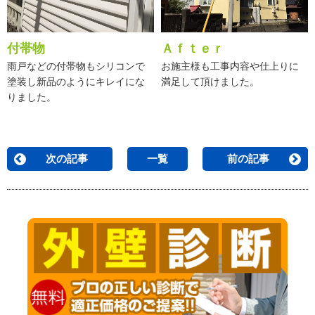
付帯物
Ａｆｔｅｒ
雨戸などの付帯物もシリコンで
お施主様も工事内容や仕上りに
塗装し新品のようにキレイにな
満足して頂けました。
りました。
次の記事
一覧
前の記事