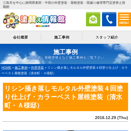
三島市を中心に静岡県東部・中部の外壁塗装・屋根塗装・雨漏り修理専門店塗替え情
報館
MENU
会社概要
施工事例
スタッフ紹介
施工事例
外壁塗装・屋根塗替えなど施工事例をご覧下さい
HOME
>
施工事例
>
外壁塗装
>
リシン掻き落しモルタル外壁塗装４回塗り仕上げ・カラ
ーベスト屋根塗装（清水町・Ａ様邸）
リシン掻き落しモルタル外壁塗装４回塗
り仕上げ・カラーベスト屋根塗装（清水
町・Ａ様邸）
2016.12.29 (Thu)