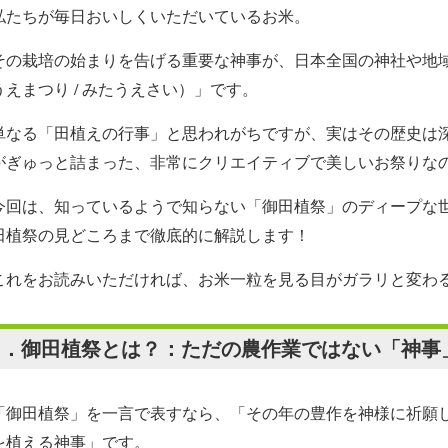
たちが毎日おいしくいただいているお米。
の栽培の始まりを告げる重要な神事が、日本全国の神社や地
うえまつり / みたうえさい）」です。
なる「田植えの行事」と思われがちですが、実はその歴史は
がぎゅっと詰まった、非常にクリエイティブで美しいお祭りな
回は、知っているようで知らない「御田植祭」のディープな
田植祭の見どころまで徹底的に解説します！
れをお読みいただければ、お米一粒を見る目がガラリと変わ
１．御田植祭とは？：ただの農作業ではない「神事
御田植祭」を一言で表すなら、「その年の豊作を神様に祈願
を植える神事」です。