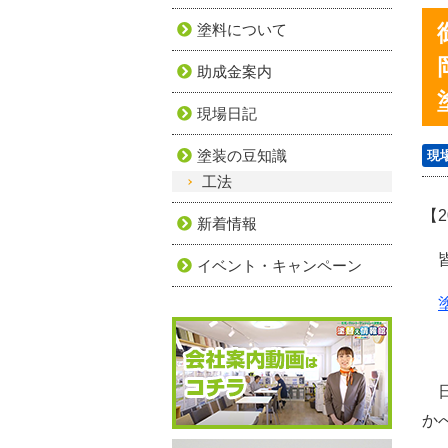
塗料について
助成金案内
現場日記
塗装の豆知識
現
工法
【2
新着情報
皆
イベント・キャンペーン
日
か