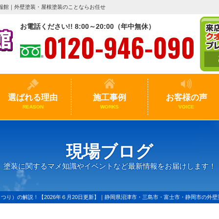
報館｜外壁塗装・屋根塗装のことならお任せ
お電話ください!! 8:00～20:00（年中無休）
0120-946-090
選ばれる理由
施工事例
お客様の声
REASON
WORKS
VOICE
現場ブログ
塗装に関するマメ知識やイベントなど最新情報をお届けします！
つり）の解説！【2026年６月20日更新】｜静岡県沼津市・三島市・富士市・静岡市の外