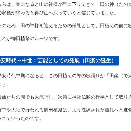
らは、春になると山の神様が里に下りてきて「田の神（たの
の収穫が終わると再び山へ戻っていくと信じていました。
のため、田の神様を迎えるための儀礼として、田植えの前に
れが御田植祭のルーツです。
平安時代～中世：芸能としての発展（田楽の誕生）
安時代中期になると、この田植えの際の歌踊りが「田楽（で
ます。
族たちの間でも大流行し、次第に神社仏閣の行事として取り
中や大社で行われる御田植祭は、より洗練された儀礼へと進
られていったのです。