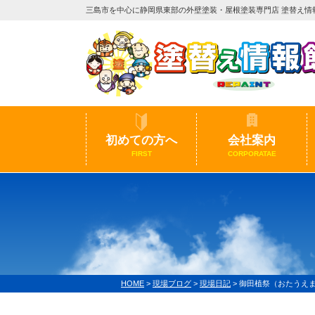
三島市を中心に静岡県東部の外壁塗装・屋根塗装専門店 塗替え情
初めての方へ
会社案内
FIRST
CORPORATAE
HOME
>
現場ブログ
>
現場日記
>
御田植祭（おたうえま