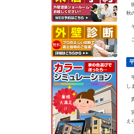
彼
秋
そ
こ
平
し
貴
宮
え