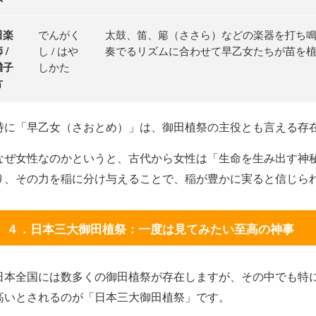
田楽
でんがく
太鼓、笛、簓（ささら）などの楽器を打ち
 /
し / はや
奏でるリズムに合わせて早乙女たちが苗を
囃子
しかた
方
に「早乙女（さおとめ）」は、御田植祭の主役とも言える存
ぜ女性なのかというと、古代から女性は「生命を生み出す神
り、その力を稲に分け与えることで、稲が豊かに実ると信じら
４．日本三大御田植祭：一度は見てみたい至高の神事
本全国には数多くの御田植祭が存在しますが、その中でも特
高いとされるのが「日本三大御田植祭」です。