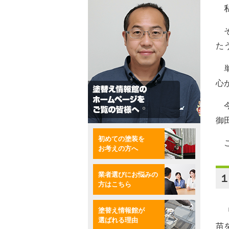
私
そ
た
単
心
今
御
初めての塗装を
こ
お考えの方へ
業者選びにお悩みの
方はこちら
「
塗替え情報館が
選ばれる理由
苗