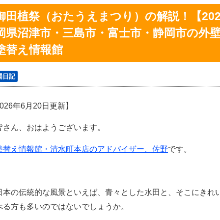
御田植祭（おたうえまつり）の解説！【202
岡県沼津市・三島市・富士市・静岡市の外
塗替え情報館
場日記
026年6
月20
日更新】
さん、おはようございます。
塗替え情報館・清水町本店のアドバイザー、佐野
です。
本の伝統的な風景といえば、青々とした水田と、そこにきれ
べる方も多いのではないでしょうか。