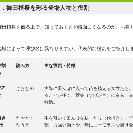
３．御田植祭を彩る登場人物と役割
田植祭を観る上で、知っておくと10倍面白くなるのが、お祭
。
域によって呼び名は異なりますが、代表的な役割をご紹介し
役割
読み方
主な役割・特徴
名
早乙
さおとめ
実際に田んぼに入って苗を植える女性たち
女
ることが多く、菅笠（すげがさ）に白衣、
特徴。
田男
たおと /
牛を引いて田んぼを耕したり（代掻き）、
 田
たうど
割。力強い動きや、時にユーモラスな掛け
人