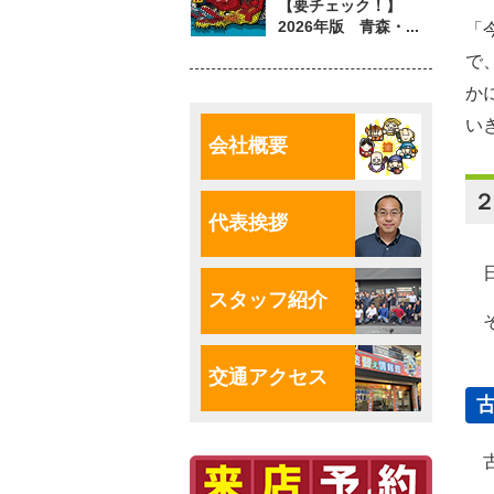
【要チェック！】
「
2026年版 青森・...
で
か
い
会社概要
代表挨拶
日
スタッフ紹介
そ
交通アクセス
古