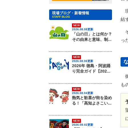
現
現場ブログ・新着情報
STAFF BLOG
結
NEW
2026.08.08更新
そ
「山の日」とは何か？
っ
その由来と意味、制...
NEW
2026.08.06更新
2026年 徳島・阿波踊
り完全ガイド【202...
御
も
NEW
2026.08.04更新
熱気と歓喜が街を染め
る！「高知よさこい...
NEW
2026.08.02更新