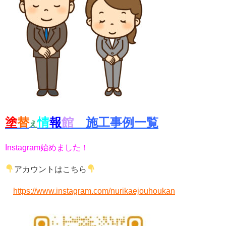
塗
替
情
報
館
施工事例一覧
え
Instagram始めました！
アカウントはこちら
https://www.instagram.com/nurikaejouhoukan