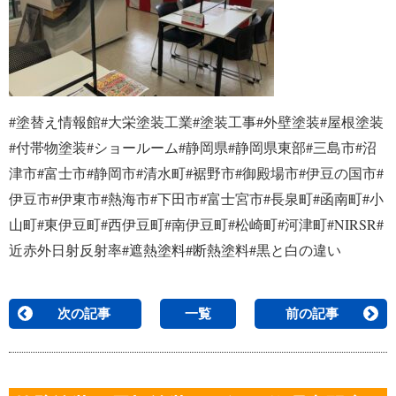
#塗替え情報館#大栄塗装工業#塗装工事#外壁塗装#屋根塗装
#付帯物塗装#ショールーム#静岡県#静岡県東部#三島市#沼
津市#富士市#静岡市#清水町#裾野市#御殿場市#伊豆の国市#
伊豆市#伊東市#熱海市#下田市#富士宮市#長泉町#函南町#小
山町#東伊豆町#西伊豆町#南伊豆町#松崎町#河津町#NIRSR#
近赤外日射反射率#遮熱塗料#断熱塗料#黒と白の違い
次の記事
一覧
前の記事