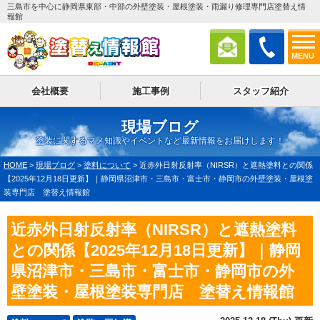
三島市を中心に静岡県東部・中部の外壁塗装・屋根塗装・雨漏り修理専門店塗替え情
報館
MENU
会社概要
施工事例
スタッフ紹介
現場ブログ
塗装に関するマメ知識やイベントなど最新情報をお届けします！
HOME
>
現場ブログ
>
塗料について
>
近赤外日射反射率（NIRSR）と遮熱塗料との関係
【2025年12月18日更新】｜静岡県沼津市・三島市・富士市・静岡市の外壁塗装・屋根塗
装専門店 塗替え情報館
近赤外日射反射率（NIRSR）と遮熱塗料
との関係【2025年12月18日更新】｜静岡
県沼津市・三島市・富士市・静岡市の外
壁塗装・屋根塗装専門店 塗替え情報館