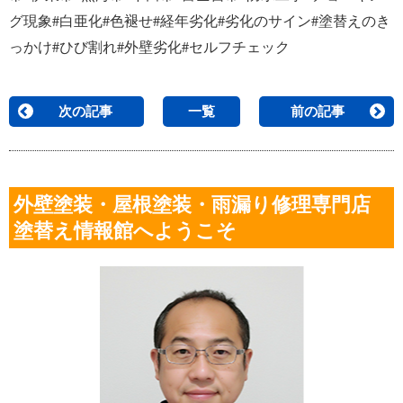
グ現象#白亜化#色褪せ#経年劣化#劣化のサイン#塗替えのき
っかけ#ひび割れ#外壁劣化#セルフチェック
次の記事
一覧
前の記事
外壁塗装・屋根塗装・雨漏り修理専門店
塗替え情報館へようこそ