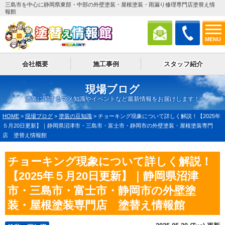
三島市を中心に静岡県東部・中部の外壁塗装・屋根塗装・雨漏り修理専門店塗替え情
報館
MENU
会社概要
施工事例
スタッフ紹介
現場ブログ
塗装に関するマメ知識やイベントなど最新情報をお届けします！
HOME
>
現場ブログ
>
塗装の豆知識
>
チョーキング現象について詳しく解説！【2025年
５月20日更新】｜静岡県沼津市・三島市・富士市・静岡市の外壁塗装・屋根塗装専門
店 塗替え情報館
チョーキング現象について詳しく解説！
【2025年５月20日更新】｜静岡県沼津
市・三島市・富士市・静岡市の外壁塗
装・屋根塗装専門店 塗替え情報館