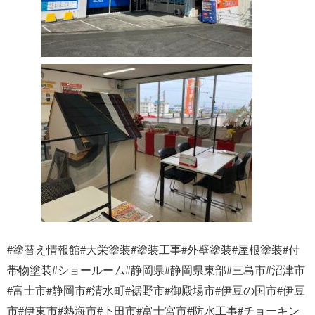
#塗替え情報館#大栄塗装#塗装工事#外壁塗装#屋根塗装#付
帯物塗装#ショールーム#静岡県#静岡県東部#三島市#沼津市
#富士市#静岡市#清水町#裾野市#御殿場市#伊豆の国市#伊豆
市#伊東市#熱海市#下田市#富士宮市#防水工事#チョーキン