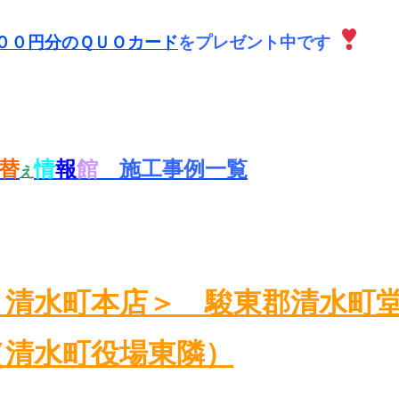
００円分のＱＵＯカード
をプレゼント中です
替
情
報
館
施工事例一覧
え
＜清水町本店＞ 駿東郡清水町堂
（清水町役場東隣）