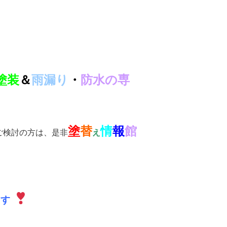
塗装
＆
雨漏り
・
防水の専
塗
替
情
報
館
ご検討の方は、是非
え
ます