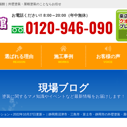
報館｜外壁塗装・屋根塗装のことならお任せ
お電話ください!! 8:00～20:00（年中無休）
0120-946-090
選ばれる理由
施工事例
お客様の声
REASON
WORKS
VOICE
現場ブログ
塗装に関するマメ知識やイベントなど最新情報をお届けします！
ション＜2022年10月27日更新＞｜静岡県沼津市・三島市・富士市・静岡市の外壁塗装・