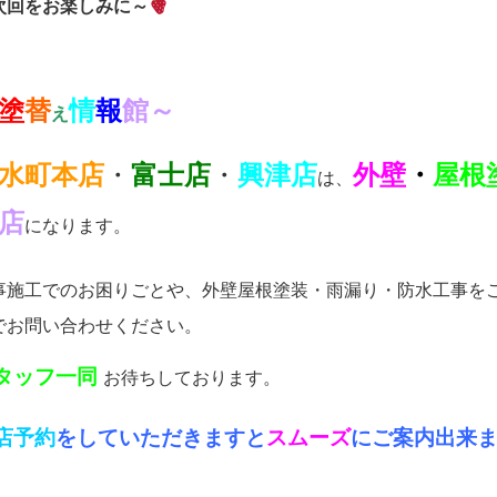
次回をお楽しみに～
塗
替
情
報
館～
え
水町本店
・
富士店
・
興津店
外壁
・
屋根
は、
店
になります。
事施工でのお困りごとや、外壁屋根塗装・雨漏り・防水工事を
でお問い合わせください。
タッフ一同
お待ちしております。
店予約
をしていただきますと
スムーズ
にご案内出来