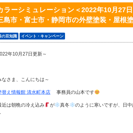
カラーシミュレーション＜2022年10月2
三島市・富士市・静岡市の外壁塗装・屋根
装の豆知識
イベント・キャンペーン
022年10月27日更新～
なさま、こんにちは～
塗替え情報館 清水町本店
事務員の山本です
近は朝晩の冷え込み
が
真冬
のように寒いですが、日中
～