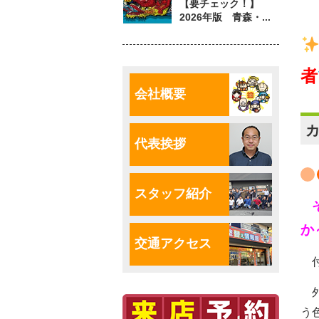
【要チェック！】
2026年版 青森・...
者
会社概要
代表挨拶
スタッフ紹介
か
交通アクセス
付
外
う