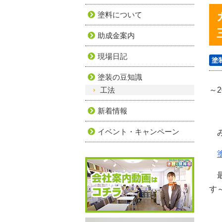
塗料について
助成金案内
現場日記
塗
塗装の豆知識
工法
～2
新着情報
イベント・キャンペーン
み
最
す