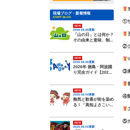
現場ブログ・新着情報
STAFF BLOG
①
NEW
2026.08.08更新
「山の日」とは何か？
その由来と意味、制...
②
NEW
2026.08.06更新
2026年 徳島・阿波踊
③
り完全ガイド【202...
NEW
2026.08.04更新
④
熱気と歓喜が街を染め
る！「高知よさこい...
⑤
NEW
2026.08.02更新