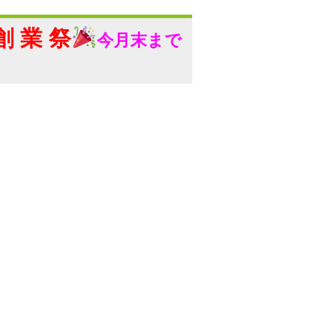
創 業 祭
今
月末まで