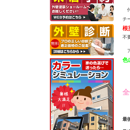
付
チ
根
不
ア
色
全
最