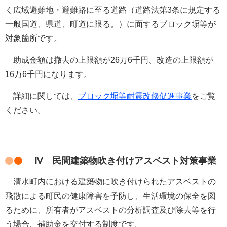
く広域避難地・避難路に至る道路（道路法第3条に規定する
一般国道、県道、町道に限る。）に面するブロック塀等が
対象箇所です。
助成金額は撤去の上限額が26万6千円、改造の上限額が
16万6千円になります。
詳細に関しては、
ブロック塀等耐震改修促進事業
をご覧
ください。
Ⅳ 民間建築物吹き付けアスベスト対策事業
清水町内における
建築物に吹き付けられたアスベストの
飛散による町民の健康障害を予防し、生活環境の保全を図
るために、所有者がアスベストの分析調査及び除去等を行
う場合、補助金を交付する制度です。