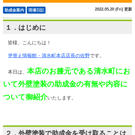
2022.05.20 (Fri) 更新
助成金案内
現場日記
１．はじめに
皆様、こんにちは！
塗替え情報館・清水町本店店長の佐野
です。
本店のお膝元である清水町にお
本日は、
いて外壁塗装の助成金の有無や内容に
ついて御紹介
いたします。
２．外壁塗装で助成金を受け取ることは