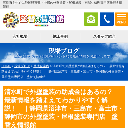
三島市を中心に静岡県東部・中部の外壁塗装・屋根塗装・雨漏り修理専門店塗替え情
報館
MENU
会社概要
施工事例
スタッフ紹介
現場ブログ
塗装に関するマメ知識やイベントなど最新情報をお届けします！
HOME
>
現場ブログ
>
助成金案内
>
清水町で外壁塗装の助成金はあるの？ 最新情報を
踏まえてわかりやすく解説！ ｜静岡県沼津市・三島市・富士市・静岡市の外壁塗装・
屋根塗装専門店 塗替え情報館
清水町で外壁塗装の助成金はあるの？
最新情報を踏まえてわかりやすく解
説！ ｜静岡県沼津市・三島市・富士市・
静岡市の外壁塗装・屋根塗装専門店 塗
替え情報館