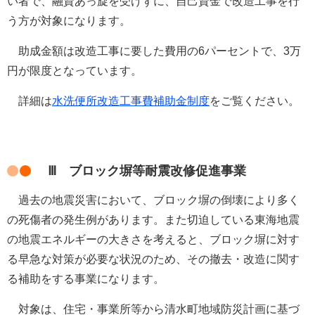
い者で、
融資あっ旋を受けずに、自己資金で改造工事を行
う方
が対象になります。
助成金額は
改造工事に要した費用の6パーセントで、3万
円が限度
となっています。
詳細は
水洗便所改造工事費補助金制度
をご覧ください。
Ⅲ ブロック塀等耐震改修促進事業
過去
の地震災害において、ブロック塀の倒壊により多く
の死傷者の発生例があります。また切迫している東海地震
の地震エネルギーの大きさを考えると、ブロック塀に対す
る早急な対策が必要な状況のため、その撤去・改造に関す
る補助をする事業になります。
対象は、
住宅・事業所等から清水町地域防災計画に基づ