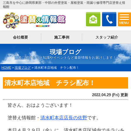
三島市を中心に静岡県東部・中部の外壁塗装・屋根塗装・雨漏り修理専門店塗替え情
報館
MENU
会社概要
施工事例
スタッフ紹介
現場ブログ
塗装に関するマメ知識やイベントなど最新情報をお届けします！
HOME
>
現場ブログ
>
清水町本店地域 チラシ配布！
清水町本店地域 チラシ配布！
2022.04.29 (Fri) 更新
皆さん、おはようございます！
塗替え情報館・
清水町本店店長の佐野
です。
本日４月２９日（金）に、清水町本店区域内でチラシを