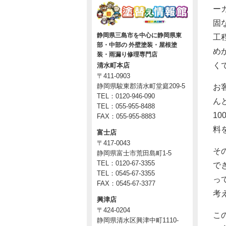
ー
固
静岡県三島市を中心に静岡県東
工
部・中部の 外壁塗装・屋根塗
め
装・雨漏り修理専門店
く
清水町本店
〒411-0903
静岡県駿東郡清水町堂庭209-5
お
TEL：0120-946-090
ん
TEL：055-955-8488
1
FAX：055-955-8883
料
富士店
〒417-0043
そ
静岡県富士市荒田島町1-5
TEL：0120-67-3355
で
TEL：0545-67-3355
っ
FAX：0545-67-3377
考
興津店
〒424-0204
こ
静岡県清水区興津中町1110-