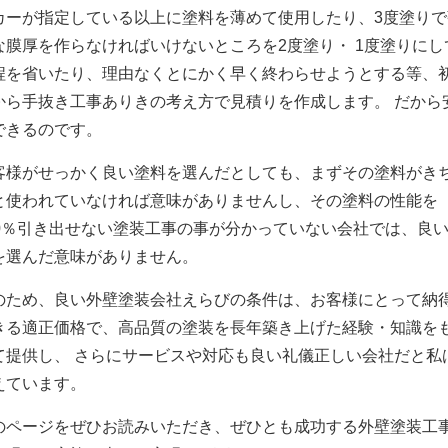
カーが指定している以上に塗料を薄めて使用したり、3度塗りで
な膜厚を作らなければいけないところを2度塗り・ 1度塗りにし
程を省いたり、理由なくとにかく早く終わらせようとする等、
から手抜き工事ありきの考え方で見積りを作成します。 だから
できるのです。
客様がせっかく良い塗料を選んだとしても、まずその塗料がき
と使われていなければ意味がありませんし、その塗料の性能を
00％引き出せない塗装工事の事が分かっていない会社では、良
を選んだ意味がありません。
のため、良い外壁塗装会社えらびの条件は、お客様にとって納
きる適正価格で、高品質の塗装を長年築き上げた経験・知識を
て提供し、 さらにサービスや対応も良い礼儀正しい会社だと私
えています。
のページをぜひお読みいただき、ぜひとも成功する外壁塗装工