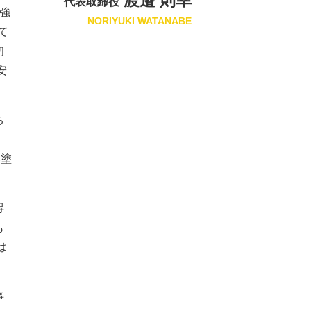
渡邉 則幸
代表取締役
強
NORIYUKI WATANABE
て
初
安
ち
い塗
得
も
は
事