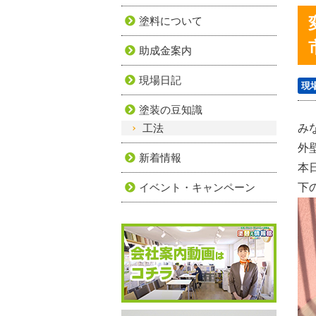
塗料について
助成金案内
現場日記
現
塗装の豆知識
工法
み
外
新着情報
本
イベント・キャンペーン
下