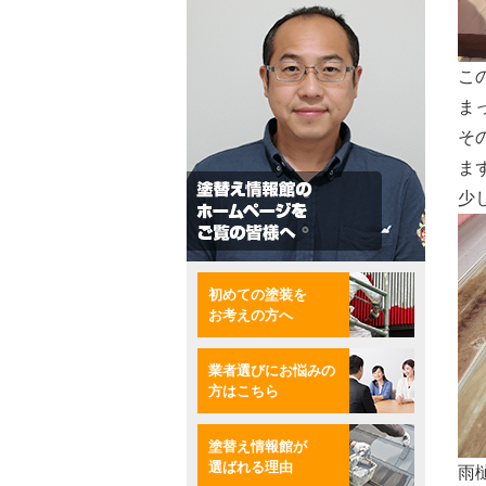
こ
ま
そ
ま
少
初めての塗装を
お考えの方へ
業者選びにお悩みの
方はこちら
塗替え情報館が
選ばれる理由
雨