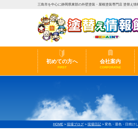
三島市を中心に静岡県東部の外壁塗装・屋根塗装専門店 塗替え情
初めての方へ
会社案内
FIRST
CORPORATAE
HOME
>
現場ブログ
>
現場日記
>
変色・退色・日焼け