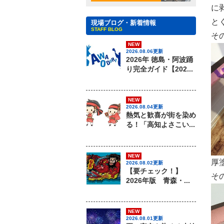
に
と
現場ブログ・新着情報
STAFF BLOG
そ
NEW
2026.08.06更新
2026年 徳島・阿波踊
り完全ガイド【202...
NEW
2026.08.04更新
熱気と歓喜が街を染め
る！「高知よさこい...
NEW
厚
2026.08.02更新
【要チェック！】
そ
2026年版 青森・...
NEW
2026.08.01更新