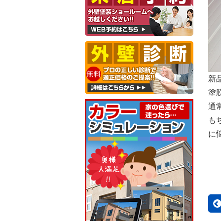
新
塗
通
も
に