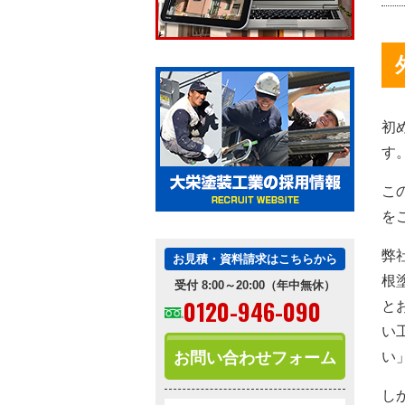
初
す
こ
を
弊
お見積・資料請求はこちらから
根
受付 8:00～20:00（年中無休）
0120-946-090
と
い
お問い合わせフォーム
い
し