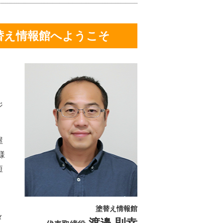
替え情報館へようこそ
ジ
屋
様
短
塗替え情報館
メ