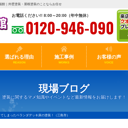
報館｜外壁塗装・屋根塗装のことならお任せ
お電話ください!! 8:00～20:00（年中無休）
0120-946-090
選ばれる理由
施工事例
お客様の声
REASON
WORKS
VOICE
現場ブログ
塗装に関するマメ知識やイベントなど最新情報をお届けします！
してしまったベランダデッキ床の塗装！（三島市）