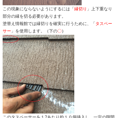
この現象にならないようにするには「
縁切り
」上下重なり
部分の縁を切る必要があります。
塗替え情報館では縁切りを確実に行うために、「
タスペー
サー
」を使用します。（下の
〇
）
このタスペーサーを１?あたり約１０個挿入し、一定の隙間