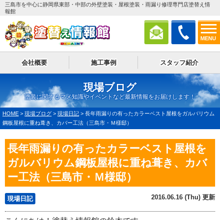
三島市を中心に静岡県東部・中部の外壁塗装・屋根塗装・雨漏り修理専門店塗替え情
報館
MENU
会社概要
施工事例
スタッフ紹介
現場ブログ
塗装に関するマメ知識やイベントなど最新情報をお届けします！
HOME
>
現場ブログ
>
現場日記
>
長年雨漏りの有ったカラーベスト屋根をガルバリウム
鋼板屋根に重ね葺き、カバー工法（三島市・Ｍ様邸）
長年雨漏りの有ったカラーベスト屋根を
ガルバリウム鋼板屋根に重ね葺き、カバ
ー工法（三島市・Ｍ様邸）
2016.06.16 (Thu) 更新
現場日記