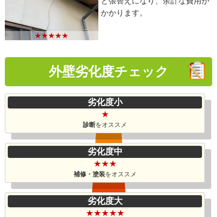
と張替えになり、余計な費用が
かかります。
★★★★★
外壁劣化度
チェック
劣化度小
★
診断
をオススメ
劣化度中
★★★
補修・塗装
を
オススメ
劣化度大
★★★★★