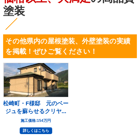
塗装
その他県内の屋根塗装、外壁塗装の実績
を掲載！ぜひご覧ください！
松崎町・F様邸 元のベー
ジュを蘇らせるクリヤ...
施工価格:
154万円
詳しくはこちら