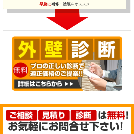
早急に
補修・塗装
を
オススメ