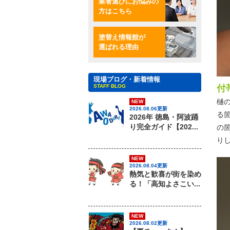
業者選びにお悩みの
方はこちら
塗替え情報館が
選ばれる理由
現場ブログ・新着情報
STAFF BLOG
付
樋
NEW
2026.08.06更新
る
2026年 徳島・阿波踊
り完全ガイド【202...
の
り
NEW
2026.08.04更新
熱気と歓喜が街を染め
る！「高知よさこい...
NEW
2026.08.02更新