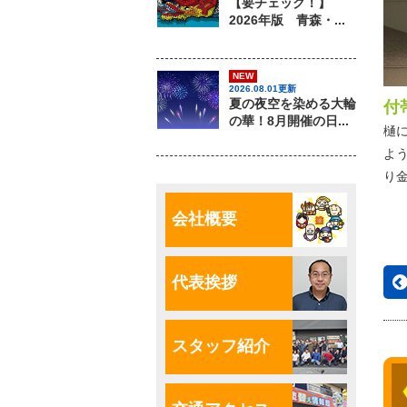
【要チェック！】
2026年版 青森・...
NEW
2026.08.01更新
夏の夜空を染める大輪
付
の華！8月開催の日...
樋
よ
り
会社概要
代表挨拶
スタッフ紹介