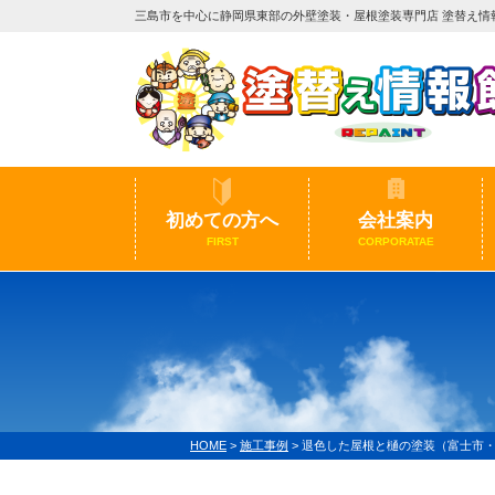
三島市を中心に静岡県東部の外壁塗装・屋根塗装専門店 塗替え情
初めての方へ
会社案内
FIRST
CORPORATAE
HOME
>
施工事例
>
退色した屋根と樋の塗装（富士市