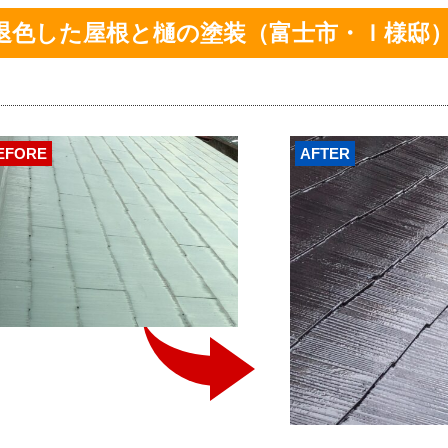
退色した屋根と樋の塗装（富士市・Ｉ様邸
EFORE
AFTER