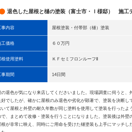
退色した屋根と樋の塗装（富士市・Ｉ様邸） 施工
工事内容
屋根塗装・付帯部（樋）塗装
施工価格
６０万円
屋根使用塗料
ＫＦセミフロンルーフⅡ
工事期間
14日間
根の退色が気になり来店してくださいました。現場調査に伺うと、
良好でしたが、確かに屋根のみ退色や劣化が顕著で、塗装を決断し
おいて屋根と外壁の耐久年数が同じ塗料を使用して塗装を行ったよ
ので、まとめて改修・塗装を行うことになりました。塗装後は外壁
屋根が非常に映え、同時にご用命を受けた樋塗装も上手にマッチし