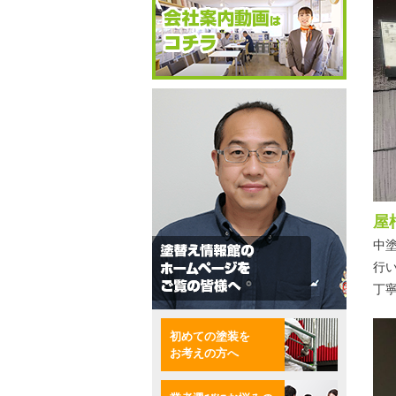
屋
中
行
丁
初めての塗装を
お考えの方へ