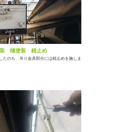
装 樋塗装 錆止め
したのち、吊り金具部分には錆止めを施しま