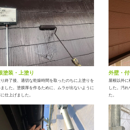
根塗装・上塗り
外壁・付
塗り終了後、適切な乾燥時間を取ったのちに上塗りを
屋根以外に
いました。塗膜厚を作るために、ムラが出ないように
した。汚れ
寧に仕上げました。
た。